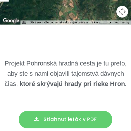
Obrázok môže podliehať autorským právam
Podmienky
2 km
Projekt Pohronská hradná cesta je tu preto,
aby ste s nami objavili tajomstvá dávnych
čias,
k
toré skrývajú hrady pri rieke Hron.
Stiahnuť leták v PDF