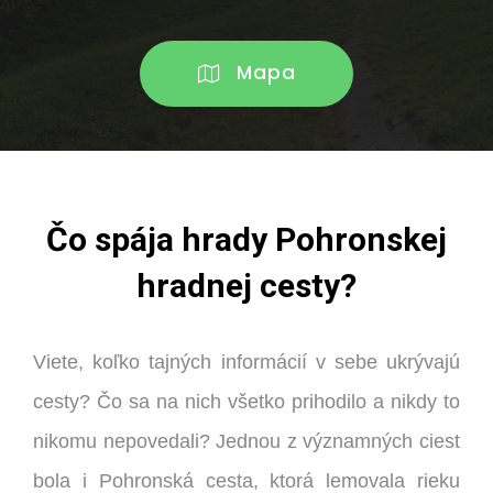
Mapa
Čo spája hrady Pohronskej
hradnej cesty?
Viete, koľko tajných informácií v sebe ukrývajú
cesty? Čo sa na nich všetko prihodilo a nikdy to
nikomu nepovedali? Jednou z významných ciest
bola i Pohronská cesta, ktorá lemovala rieku