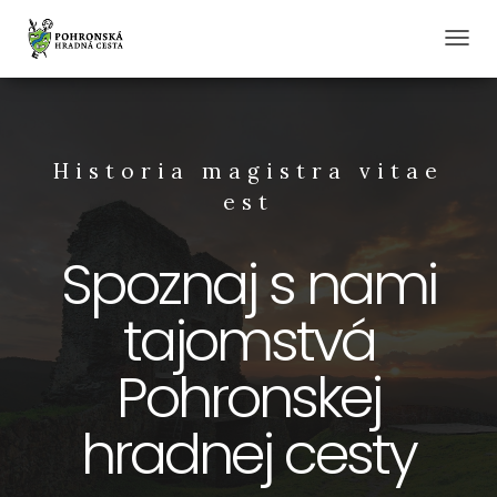
T
O
G
G
L
E
Historia magistra vitae
N
est
A
V
I
Spoznaj s nami
G
A
T
tajomstvá
I
O
Pohronskej
N
hradnej cesty