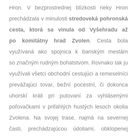
Hron.
V bezprostrednej blízkosti rieky Hron
prechádzala v minulosti
stredoveká pohronská
cesta, ktorá sa vinula od Vyšehradu až
po komitátny hrad Zvolen
. Cesta bola
využívaná ako spojnica k banským mestám
so značným rudným bohatstvom. Rovnako tak ju
využívali všetci obchodní cestujúci a remeselníci
prevážajúci tovar, bežní pocestní, či dokonca
uhorskí králi pri putovaní za vyhlásenými
poľovačkami v priľahlých hustých lesoch okolia
Zvolena. Na svojej trase, najmä na severnej
časti, prechádzajúcou údoliami, obklopenej