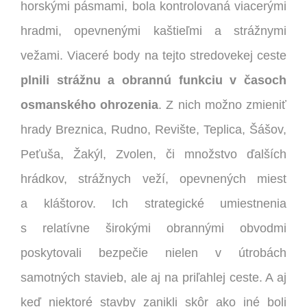
horskými pásmami, bola kontrolovaná viacerými
hradmi, opevnenými kaštieľmi a strážnymi
vežami. Viaceré body na tejto stredovekej ceste
plnili strážnu a obrannú funkciu v časoch
osmanského ohrozenia
. Z nich možno zmieniť
hrady Breznica, Rudno, Revište, Teplica, Šášov,
Peťuša, Žakýl, Zvolen, či množstvo ďalších
hrádkov, strážnych veží, opevnených miest
a kláštorov. Ich strategické umiestnenia
s relatívne širokými obrannými obvodmi
poskytovali bezpečie nielen v útrobách
samotných stavieb, ale aj na priľahlej ceste. A aj
keď niektoré stavby zanikli skôr ako iné boli